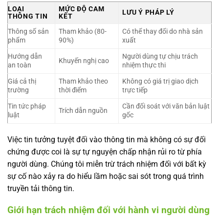
LOẠI
MỨC ĐỘ CAM
LƯU Ý PHÁP LÝ
THÔNG TIN
KẾT
Thông số sản
Tham khảo (80-
Có thể thay đổi do nhà sản
phẩm
90%)
xuất
Hướng dẫn
Người dùng tự chịu trách
Khuyến nghị cao
an toàn
nhiệm thực thi
Giá cả thị
Tham khảo theo
Không có giá trị giao dịch
trường
thời điểm
trực tiếp
Tin tức pháp
Cần đối soát với văn bản luật
Trích dẫn nguồn
luật
gốc
Việc tin tưởng tuyệt đối vào thông tin mà không có sự đối
chứng được coi là sự tự nguyện chấp nhận rủi ro từ phía
người dùng. Chúng tôi miễn trừ trách nhiệm đối với bất kỳ
sự cố nào xảy ra do hiểu lầm hoặc sai sót trong quá trình
truyền tải thông tin.
Giới hạn trách nhiệm đối với hành vi người dùng