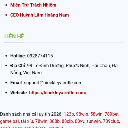
Miễn Trừ Trách Nhiệm
CEO Huỳnh Lâm Hoàng Nam
LIÊN HỆ
Hotline
: 0928774115
Địa Chỉ
: 99 Lê Đình Dương, Phước Ninh, Hải Châu, Đà
Nẵng, Việt Nam
Email
:
support@hinckleyairrifle.com
Website
:
https://hinckleyairrifle.com/
Danh sách nhà cái uy tín 2026:
123b
,
98win
,
58win
,
789bet
,
game bài
,
tài xỉu
,
78win
,
888b
,
88clb
,
88vv
,
sunwin
,
789club
,