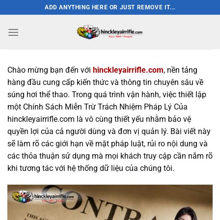
Bỏ
ADD ANYTHING HERE OR JUST REMOVE IT...
qua
nội
dung
Chào mừng bạn đến với
hinckleyairrifle.com
, nền tảng
hàng đầu cung cấp kiến thức và thông tin chuyên sâu về
súng hơi thể thao. Trong quá trình vận hành, việc thiết lập
một Chính Sách Miễn Trừ Trách Nhiệm Pháp Lý Của
hinckleyairrifle.com là vô cùng thiết yếu nhằm bảo vệ
quyền lợi của cả người dùng và đơn vị quản lý. Bài viết này
sẽ làm rõ các giới hạn về mặt pháp luật, rủi ro nội dung và
các thỏa thuận sử dụng mà mọi khách truy cập cần nắm rõ
khi tương tác với hệ thống dữ liệu của chúng tôi.