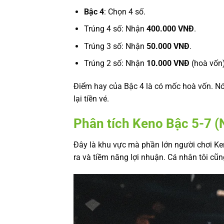
Bậc 4
: Chọn 4 số.
Trúng 4 số: Nhận
400.000 VNĐ
.
Trúng 3 số: Nhận
50.000 VNĐ
.
Trúng 2 số: Nhận
10.000 VNĐ
(hoà vốn)
Điểm hay của Bậc 4 là có mốc hoà vốn. Nó 
lại tiền vé.
Phân tích Keno Bậc 5-7 
Đây là khu vực mà phần lớn người chơi Ken
ra và tiềm năng lợi nhuận. Cá nhân tôi cũ