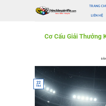
Bỏ
TRANG CH
qua
nội
LIÊN HỆ
dung
Cơ Cấu Giải Thưởng K
ĐĂ
22
Th1