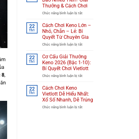
Không
Thưởng & Cách Chơi
Bị
Chức năng bình luận bị tắt
ở
Lỗ
Trúng
Vốn:
Keno
Quản
Cách Chơi Keno Lớn –
22
Bậc
Lý
Th1
Nhỏ, Chẵn – Lẻ: Bí
10
Vốn
Quyết Từ Chuyên Gia
Ăn
&
Chức năng bình luận bị tắt
ở
Bao
Tâm
Cách
Nhiêu
Lý
Chơi
Tiền?
Cơ Cấu Giải Thưởng
22
âm
Keno
Giải
Th1
Keno 2026 (Bậc 1-10):
Lớn
Thưởng
ủa
Bí Quyết Chơi Vietlott
–
&
 8
,
Chức năng bình luận bị tắt
ở
Nhỏ,
Cách
Cơ
Chẵn
Chơi
 ăn
Cấu
–
Cách Chơi Keno
22
Giải
Lẻ:
Th1
Vietlott Dễ Hiểu Nhất:
Thưởng
Bí
Xổ Số Nhanh, Dễ Trúng
Keno
Quyết
Chức năng bình luận bị tắt
ở
2026
Từ
Cách
(Bậc
Chuyên
Chơi
1-
Gia
Keno
10):
Vietlott
Bí
Dễ
Quyết
Hiểu