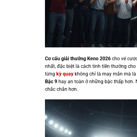
Cơ cấu giải thưởng Keno 2026
cho vé cược
nhất, đặc biệt là cách tính tiền thưởng ch
từng
kỳ quay
không chỉ là may mắn mà là 
Bậc 9
hay an toàn ở những bậc thấp hơn. 
chắc chắn hơn.