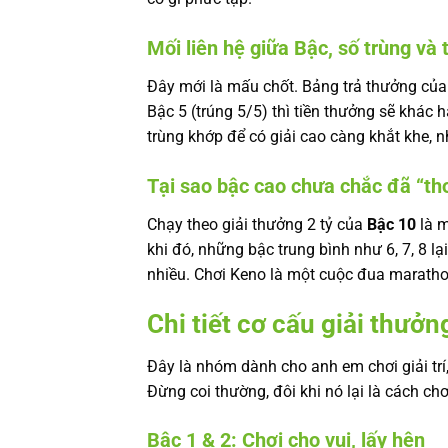
Mối liên hệ giữa Bậc, số trùng và 
Đây mới là mấu chốt. Bảng trả thưởng củ
Bậc 5 (trúng 5/5) thì tiền thưởng sẽ khác 
trùng khớp để có giải cao càng khắt khe, 
Tại sao bậc cao chưa chắc đã “t
Chạy theo giải thưởng 2 tỷ của
Bậc 10
là m
khi đó, những bậc trung bình như 6, 7, 8 l
nhiều. Chơi Keno là một cuộc đua maratho
Chi tiết cơ cấu giải thư
Đây là nhóm dành cho anh em chơi giải trí,
Đừng coi thường, đôi khi nó lại là cách ch
Bậc 1 & 2: Chơi cho vui, lấy hên