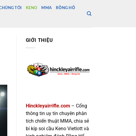
 CHÚNG TÔI
KENO
MMA
RỒNG HỔ
GIỚI THIỆU
Hinckleyairrifle.com
– Cổng
thông tin uy tín chuyên phân
tích chiến thuật MMA, chia sẻ
bí kíp soi cầu Keno Vietlott và