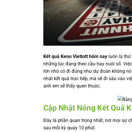
Kết quả Keno Vietlott hôm nay
luôn là thứ
những lúc đang theo cầu hay nuôi số. Việc
lớn nhỏ có đi đúng như dự đoán không nó 
nhật kết quả trực tiếp, mà sẽ đi sâu vào v
anh em sẽ thấy quen thuộc.
Cập Nhật Nóng Kết Quả Ke
Đây là phần quan trọng nhất, nơi mọi sự c
sau mỗi kỳ quay 10 phút.