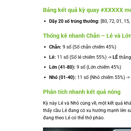
Bảng kết quả kỳ quay #XXXXX mớ
Dãy 20 số trúng thưởng:
[80, 72, 01, 15, 
Thống kê nhanh Chẵn – Lẻ và Lớ
Chẵn:
9 số (Số chẵn chiếm 45%)
Lẻ:
11 số (Số lẻ chiếm 55%) ->
LẺ
thắng 
Lớn (41-80):
9 số (Lớn chiếm 45%)
Nhỏ (01-40):
11 số (Nhỏ chiếm 55%) ->
Phân tích nhanh kết quả nóng
Kỳ này Lẻ và Nhỏ cùng về, một kết quả khá 
thấy cầu Lẻ đang có xu hướng mạnh lên s
đang theo Lẻ có thể thở phào.