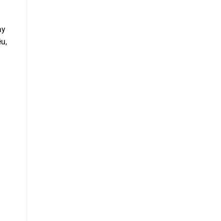
ày
u,