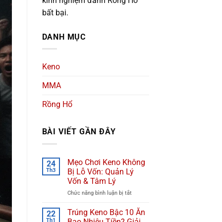
kinh nghiệm đánh Rồng Hổ
bất bại.
DANH MỤC
Keno
MMA
Rồng Hổ
BÀI VIẾT GẦN ĐÂY
Mẹo Chơi Keno Không
24
Th3
Bị Lỗ Vốn: Quản Lý
Vốn & Tâm Lý
Chức năng bình luận bị tắt
ở
Mẹo
Chơi
Trúng Keno Bậc 10 Ăn
22
Keno
Th1
Bao Nhiêu Tiền? Giải