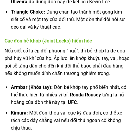
Oliveira
đã dùng đòn này để kết liễu Kevin Lee.
Triangle Choke:
Dùng chân tạo thành một gọng kìm
siết cổ và một tay của đối thủ. Một đòn thế đòi hỏi sự
dẻo dai và kỹ thuật cao.
Các đòn bẻ khớp (Joint Locks) hiểm hóc
Nếu siết cổ là ép đối phương “ngủ”, thì bẻ khớp là đe dọa
phá hủy vũ khí của họ. Áp lực lên khớp khuỷu tay, vai, hoặc
gối sẽ tăng dần cho đến khi đối thủ buộc phải đầu hàng
nếu không muốn dính chấn thương nghiêm trọng.
Armbar (Khóa tay):
Đòn bẻ khớp tay phổ biến nhất, có
thể thực hiện từ nhiều vị trí.
Ronda Rousey
từng là nữ
hoàng của đòn thế này tại
UFC
.
Kimura:
Một đòn khóa vai cực kỳ đau đớn, có thể xé
rách các dây chằng vai nếu đối thủ ngoan cố không
chịu thua.