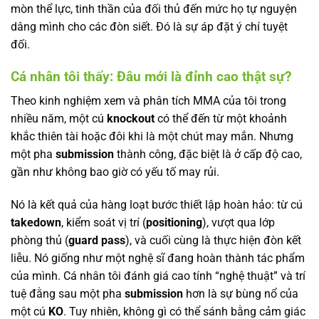
mòn thể lực, tinh thần của đối thủ đến mức họ tự nguyện
dâng mình cho các đòn siết. Đó là sự áp đặt ý chí tuyệt
đối.
Cá nhân tôi thấy: Đâu mới là đỉnh cao thật sự?
Theo kinh nghiệm xem và phân tích MMA của tôi trong
nhiều năm, một cú
knockout
có thể đến từ một khoảnh
khắc thiên tài hoặc đôi khi là một chút may mắn. Nhưng
một pha
submission
thành công, đặc biệt là ở cấp độ cao,
gần như không bao giờ có yếu tố may rủi.
Nó là kết quả của hàng loạt bước thiết lập hoàn hảo: từ cú
takedown
, kiểm soát vị trí (
positioning
), vượt qua lớp
phòng thủ (
guard pass
), và cuối cùng là thực hiện đòn kết
liễu. Nó giống như một nghệ sĩ đang hoàn thành tác phẩm
của mình. Cá nhân tôi đánh giá cao tính “nghệ thuật” và trí
tuệ đằng sau một pha
submission
hơn là sự bùng nổ của
một cú
KO
. Tuy nhiên, không gì có thể sánh bằng cảm giác