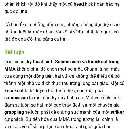
phấn khích tột độ khi thấy một cú head kick hoàn hảo hạ
gục đối thủ.
Cả hai đều là những đỉnh cao, nhưng chúng đại diện cho
những triết lý khác nhau. Và võ sĩ vĩ đại nhất là người có
thể đe dọa đối thủ bằng cả hai.
Kết luận
Cuối cùng,
kỹ thuật siết (Submission) và knockout trong
MMA
không phải để chọn một bỏ một. Chúng là hai mặt
của cùng một đồng tiền, hai vũ khí không thể thiếu để trở
thành một nhà vô địch thực thụ trong lồng bát giác. Một cú
knockout
là lời tuyên bố đanh thép, còn một pha
submission
là một chữ ký đầy tinh xảo. Một võ sĩ chỉ biết
đấm sẽ luôn sợ hãi một bậc thầy
BJJ
, và một chuyên gia
grappling
sẽ luôn phải dè chừng sức mạnh của một
striker
cự phách. Sự tiến hóa của MMA trong tương lai chính là
việc các võ sĩ sẽ tiếp tục xóa nhòa ranh giới giữa hai