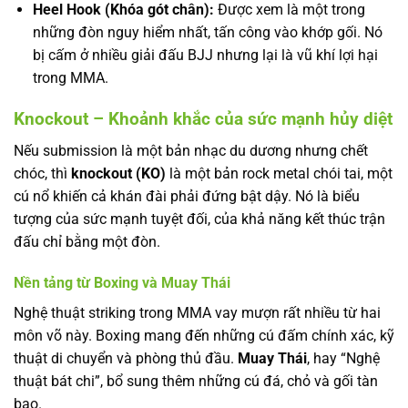
Heel Hook (Khóa gót chân):
Được xem là một trong
những đòn nguy hiểm nhất, tấn công vào khớp gối. Nó
bị cấm ở nhiều giải đấu BJJ nhưng lại là vũ khí lợi hại
trong MMA.
Knockout – Khoảnh khắc của sức mạnh hủy diệt
Nếu submission là một bản nhạc du dương nhưng chết
chóc, thì
knockout (KO)
là một bản rock metal chói tai, một
cú nổ khiến cả khán đài phải đứng bật dậy. Nó là biểu
tượng của sức mạnh tuyệt đối, của khả năng kết thúc trận
đấu chỉ bằng một đòn.
Nền tảng từ Boxing và Muay Thái
Nghệ thuật striking trong MMA vay mượn rất nhiều từ hai
môn võ này. Boxing mang đến những cú đấm chính xác, kỹ
thuật di chuyển và phòng thủ đầu.
Muay Thái
, hay “Nghệ
thuật bát chi”, bổ sung thêm những cú đá, chỏ và gối tàn
bạo.