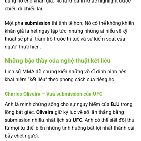
bùng nổ cho khán giả. Nó là khoảnh khắc highlight được
chiếu đi chiếu lại.
Một pha
submission
thì tinh tế hơn. Nó có thể không khiến
khán giả la hét ngay lập tức, nhưng những ai hiểu về kỹ
thuật sẽ phải trầm trồ trước trí tuệ và sự kiểm soát của
người thực hiện.
Những bậc thầy của nghệ thuật kết liễu
Lịch sử MMA đã chứng kiến những võ sĩ định hình nên
khái niệm “kết liễu” theo phong cách của riêng họ.
Charles Oliveira – Vua submission của UFC
Anh là minh chứng sống cho sự nguy hiểm của
BJJ
trong
lồng bát giác.
Oliveira
giữ kỷ lục về số lần thắng bằng
submission nhiều nhất lịch sử
UFC
. Anh có thể siết đối thủ
từ mọi tư thế, biến những tình huống bất lợi nhất thành cái
bẫy chết người.