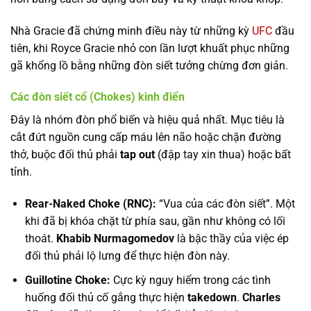
Nhà Gracie đã chứng minh điều này từ những kỳ
UFC
đầu
tiên, khi Royce Gracie nhỏ con lần lượt khuất phục những
gã khổng lồ bằng những đòn siết tưởng chừng đơn giản.
Các đòn siết cổ (Chokes) kinh điển
Đây là nhóm đòn phổ biến và hiệu quả nhất. Mục tiêu là
cắt đứt nguồn cung cấp máu lên não hoặc chặn đường
thở, buộc đối thủ phải
tap out
(đập tay xin thua) hoặc bất
tỉnh.
Rear-Naked Choke (RNC):
“Vua của các đòn siết”. Một
khi đã bị khóa chặt từ phía sau, gần như không có lối
thoát.
Khabib Nurmagomedov
là bậc thầy của việc ép
đối thủ phải lộ lưng để thực hiện đòn này.
Guillotine Choke:
Cực kỳ nguy hiểm trong các tình
huống đối thủ cố gắng thực hiện
takedown
.
Charles