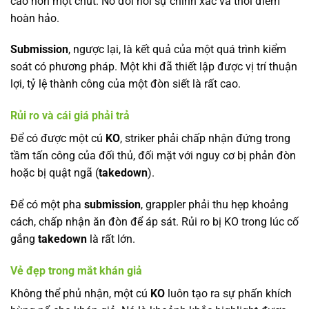
cao hơn một chút. Nó đòi hỏi sự chính xác và thời điểm
hoàn hảo.
Submission
, ngược lại, là kết quả của một quá trình kiểm
soát có phương pháp. Một khi đã thiết lập được vị trí thuận
lợi, tỷ lệ thành công của một đòn siết là rất cao.
Rủi ro và cái giá phải trả
Để có được một cú
KO
, striker phải chấp nhận đứng trong
tầm tấn công của đối thủ, đối mặt với nguy cơ bị phản đòn
hoặc bị quật ngã (
takedown
).
Để có một pha
submission
, grappler phải thu hẹp khoảng
cách, chấp nhận ăn đòn để áp sát. Rủi ro bị KO trong lúc cố
gắng
takedown
là rất lớn.
Vẻ đẹp trong mắt khán giả
Không thể phủ nhận, một cú
KO
luôn tạo ra sự phấn khích