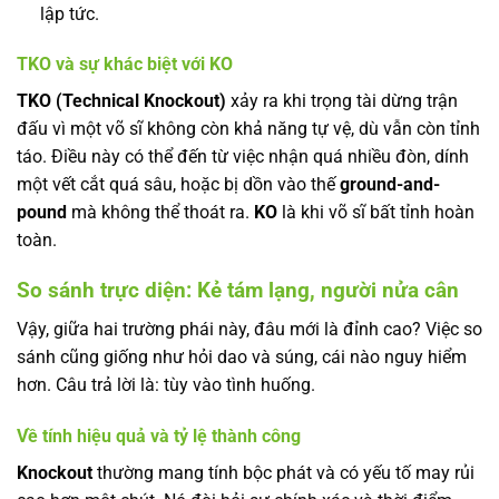
lập tức.
TKO và sự khác biệt với KO
TKO (Technical Knockout)
xảy ra khi trọng tài dừng trận
đấu vì một võ sĩ không còn khả năng tự vệ, dù vẫn còn tỉnh
táo. Điều này có thể đến từ việc nhận quá nhiều đòn, dính
một vết cắt quá sâu, hoặc bị dồn vào thế
ground-and-
pound
mà không thể thoát ra.
KO
là khi võ sĩ bất tỉnh hoàn
toàn.
So sánh trực diện: Kẻ tám lạng, người nửa cân
Vậy, giữa hai trường phái này, đâu mới là đỉnh cao? Việc so
sánh cũng giống như hỏi dao và súng, cái nào nguy hiểm
hơn. Câu trả lời là: tùy vào tình huống.
Về tính hiệu quả và tỷ lệ thành công
Knockout
thường mang tính bộc phát và có yếu tố may rủi