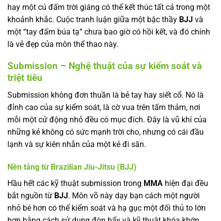
hay một cú đấm trời giáng có thể kết thúc tất cả trong một
khoảnh khắc. Cuộc tranh luận giữa một bậc thầy
BJJ
và
một “tay đấm búa tạ” chưa bao giờ có hồi kết, và đó chính
là vẻ đẹp của môn thể thao này.
Submission – Nghệ thuật của sự kiểm soát và
triệt tiêu
Submission không đơn thuần là bẻ tay hay siết cổ. Nó là
đỉnh cao của sự kiểm soát, là cờ vua trên tấm thảm, nơi
mỗi một cử động nhỏ đều có mục đích. Đây là vũ khí của
những kẻ không có sức mạnh trời cho, nhưng có cái đầu
lạnh và sự kiên nhẫn của một kẻ đi săn.
Nền tảng từ Brazilian Jiu-Jitsu (BJJ)
Hầu hết các kỹ thuật submission trong
MMA
hiện đại đều
bắt nguồn từ
BJJ
. Môn võ này dạy bạn cách một người
nhỏ bé hơn có thể kiểm soát và hạ gục một đối thủ to lớn
hơn bằng cách sử dụng đòn bẩy và kỹ thuật khóa khớp.