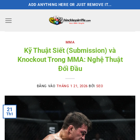
Bỏ
ADD ANYTHING HERE OR JUST REMOVE IT...
qua
nội
dung
MMA
Kỹ Thuật Siết (Submission) và
Knockout Trong MMA: Nghệ Thuật
Đối Đầu
ĐĂNG VÀO
THÁNG 1 21, 2026
BỞI
SEO
21
Th1