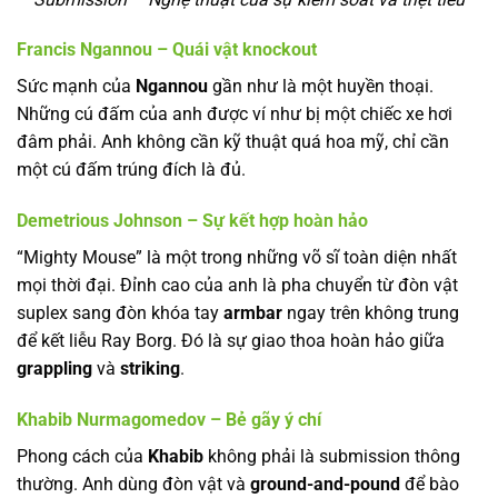
Francis Ngannou – Quái vật knockout
Sức mạnh của
Ngannou
gần như là một huyền thoại.
Những cú đấm của anh được ví như bị một chiếc xe hơi
đâm phải. Anh không cần kỹ thuật quá hoa mỹ, chỉ cần
một cú đấm trúng đích là đủ.
Demetrious Johnson – Sự kết hợp hoàn hảo
“Mighty Mouse” là một trong những võ sĩ toàn diện nhất
mọi thời đại. Đỉnh cao của anh là pha chuyển từ đòn vật
suplex sang đòn khóa tay
armbar
ngay trên không trung
để kết liễu Ray Borg. Đó là sự giao thoa hoàn hảo giữa
grappling
và
striking
.
Khabib Nurmagomedov – Bẻ gãy ý chí
Phong cách của
Khabib
không phải là submission thông
thường. Anh dùng đòn vật và
ground-and-pound
để bào