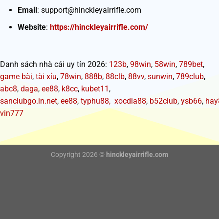
Email
:
support@hinckleyairrifle.com
Website
:
https://hinckleyairrifle.com/
Danh sách nhà cái uy tín 2026:
123b
,
98win
,
58win
,
789bet
,
game bài
,
tài xỉu
,
78win
,
888b
,
88clb
,
88vv
,
sunwin
,
789club
,
abc8
,
daga
,
ee88
,
k8cc
,
kubet11
,
sanclubgo.in.net
,
ee88
,
typhu88,
xocdia88
,
b52club
,
ysb66
,
hay
vin777
Copyright 2026 ©
hinckleyairrifle.com