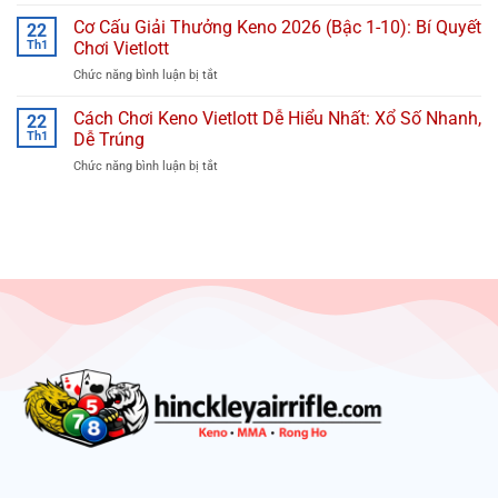
Cách
Bao
&
Chơi
Cơ Cấu Giải Thưởng Keno 2026 (Bậc 1-10): Bí Quyết
Nhiêu
22
Tâm
Keno
Tiền?
Th1
Chơi Vietlott
Lý
Lớn
Giải
Chức năng bình luận bị tắt
ở
–
Thưởng
Cơ
Nhỏ,
&
Cấu
Cách Chơi Keno Vietlott Dễ Hiểu Nhất: Xổ Số Nhanh,
Chẵn
22
Cách
Giải
–
Th1
Dễ Trúng
Chơi
Thưởng
Lẻ:
Chức năng bình luận bị tắt
ở
Keno
Bí
Cách
2026
Quyết
Chơi
(Bậc
Từ
Keno
1-
Chuyên
Vietlott
10):
Gia
Dễ
Bí
Hiểu
Quyết
Nhất:
Chơi
Xổ
Vietlott
Số
Nhanh,
Dễ
Trúng