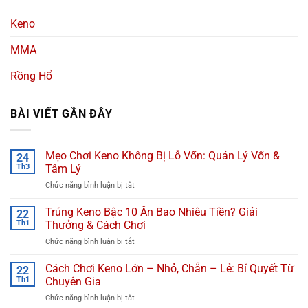
Keno
MMA
Rồng Hổ
BÀI VIẾT GẦN ĐÂY
Mẹo Chơi Keno Không Bị Lỗ Vốn: Quản Lý Vốn &
24
Th3
Tâm Lý
Chức năng bình luận bị tắt
ở
Mẹo
Chơi
Trúng Keno Bậc 10 Ăn Bao Nhiêu Tiền? Giải
22
Keno
Th1
Thưởng & Cách Chơi
Không
Chức năng bình luận bị tắt
ở
Bị
Trúng
Lỗ
Keno
Cách Chơi Keno Lớn – Nhỏ, Chẵn – Lẻ: Bí Quyết Từ
Vốn:
22
Bậc
Quản
Th1
Chuyên Gia
10
Lý
Chức năng bình luận bị tắt
ở
Ăn
Vốn