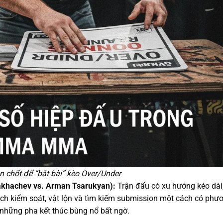
n chốt để “bắt bài” kèo Over/Under
Makhachev vs. Arman Tsarukyan):
Trận đấu có xu hướng kéo dài
ách kiểm soát, vật lộn và tìm kiếm submission một cách có phư
 những pha kết thúc bùng nổ bất ngờ.