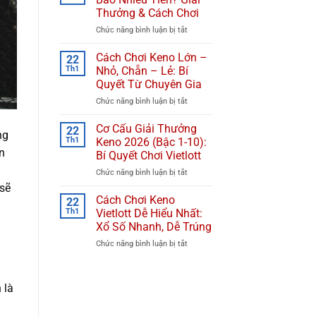
Không
Thưởng & Cách Chơi
Bị
Chức năng bình luận bị tắt
ở
Lỗ
Trúng
Vốn:
Keno
Quản
Cách Chơi Keno Lớn –
22
Bậc
Lý
Th1
Nhỏ, Chẵn – Lẻ: Bí
10
Vốn
Quyết Từ Chuyên Gia
Ăn
&
Chức năng bình luận bị tắt
ở
Bao
Tâm
Cách
Nhiêu
Lý
Chơi
Tiền?
Cơ Cấu Giải Thưởng
22
ng
Keno
Giải
Th1
Keno 2026 (Bậc 1-10):
Lớn
Thưởng
n
Bí Quyết Chơi Vietlott
–
&
Chức năng bình luận bị tắt
ở
Nhỏ,
Cách
Cơ
Chẵn
Chơi
 sẽ
Cấu
–
Cách Chơi Keno
22
Giải
Lẻ:
Th1
Vietlott Dễ Hiểu Nhất:
Thưởng
Bí
Xổ Số Nhanh, Dễ Trúng
Keno
Quyết
Chức năng bình luận bị tắt
ở
2026
Từ
Cách
(Bậc
Chuyên
Chơi
1-
Gia
Keno
10):
 là
Vietlott
Bí
Dễ
Quyết
Hiểu