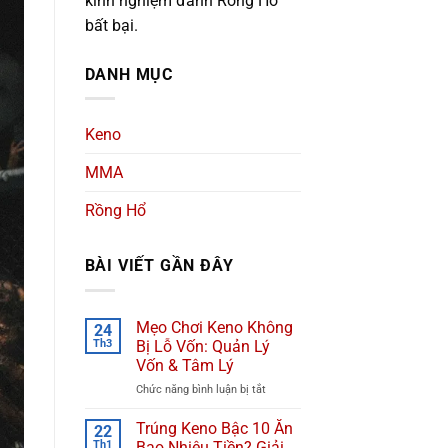
kinh nghiệm đánh Rồng Hổ
bất bại.
DANH MỤC
Keno
MMA
Rồng Hổ
BÀI VIẾT GẦN ĐÂY
Mẹo Chơi Keno Không
24
Th3
Bị Lỗ Vốn: Quản Lý
Vốn & Tâm Lý
Chức năng bình luận bị tắt
ở
Mẹo
Chơi
Trúng Keno Bậc 10 Ăn
22
Keno
Th1
Bao Nhiêu Tiền? Giải