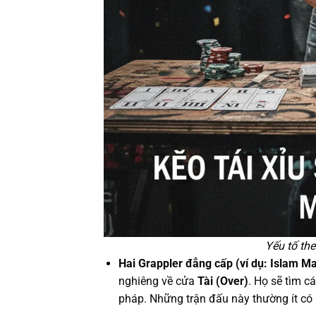
Yếu tố the
Hai Grappler đẳng cấp (ví dụ: Islam 
nghiêng về cửa
Tài (Over)
. Họ sẽ tìm c
pháp. Những trận đấu này thường ít có