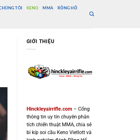
 CHÚNG TÔI
KENO
MMA
RỒNG HỔ
GIỚI THIỆU
Hinckleyairrifle.com
– Cổng
thông tin uy tín chuyên phân
tích chiến thuật MMA, chia sẻ
bí kíp soi cầu Keno Vietlott và