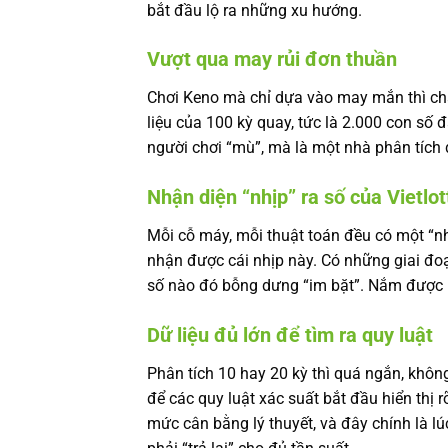
bắt đầu lộ ra những xu hướng.
Vượt qua may rủi đơn thuần
Chơi Keno mà chỉ dựa vào may mắn thì ch
liệu của 100 kỳ quay, tức là 2.000 con số 
người chơi “mù”, mà là một nhà phân tích đ
Nhận diện “nhịp” ra số của Vietlot
Mỗi cỗ máy, mỗi thuật toán đều có một “nh
nhận được cái nhịp này. Có những giai đoạn
số nào đó bỗng dưng “im bặt”. Nắm được nh
Dữ liệu đủ lớn để tìm ra quy luật
Phân tích 10 hay 20 kỳ thì quá ngắn, khôn
để các quy luật xác suất bắt đầu hiển thị 
mức cân bằng lý thuyết, và đây chính là l