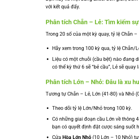
với kết quả đấy.
Phân tích Chẵn – Lẻ: Tìm kiếm s
Trong 20 số của một kỳ quay, tỷ lệ Chẵn – 
Hãy xem trong 100 kỳ qua, tỷ lệ Chẵn/L
Liệu có một chuỗi (cầu bệt) nào đang di
có thể kỳ thứ 6 sẽ “bẻ cầu”, Lẻ sẽ quay l
Phân tích Lớn – Nhỏ: Đâu là xu 
Tương tự Chẵn – Lẻ, Lớn (41-80) và Nhỏ (0
Theo dõi tỷ lệ Lớn/Nhỏ trong 100 kỳ.
Có những giai đoạn cầu Lớn về thông 4-
bạn có quyết định đặt cược sáng suốt 
Cửa
Hòa Lớn Nhỏ
(10 Lớn – 10 Nhỏ) tuy