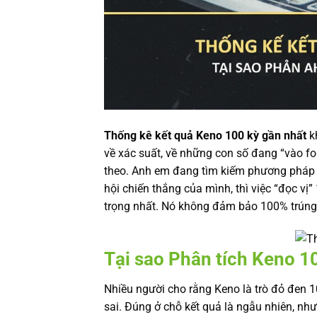
Thống kê kết quả Keno 100 kỳ gần nhất
k
về xác suất, về những con số đang “vào 
theo. Anh em đang tìm kiếm phương pháp so
hội chiến thắng của mình, thì việc “đọc vị
trọng nhất. Nó không đảm bảo 100% trúng,
Tại sao Phân tích Keno 10
Nhiều người cho rằng Keno là trò đỏ đen 
sai. Đúng ở chỗ kết quả là ngẫu nhiên, nh